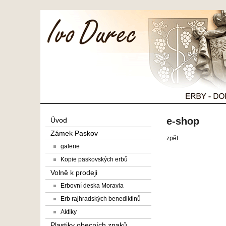
e-shop
Úvod
Zámek Paskov
zpět
galerie
Kopie paskovských erbů
Volně k prodeji
Erbovní deska Moravia
Erb rajhradských benediktinů
Aktíky
Plastiky obecních znaků