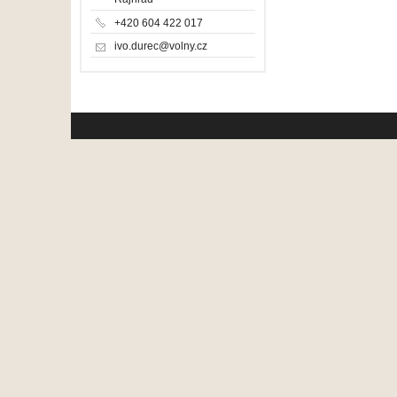
+420 604 422 017
ivo.durec@volny.cz