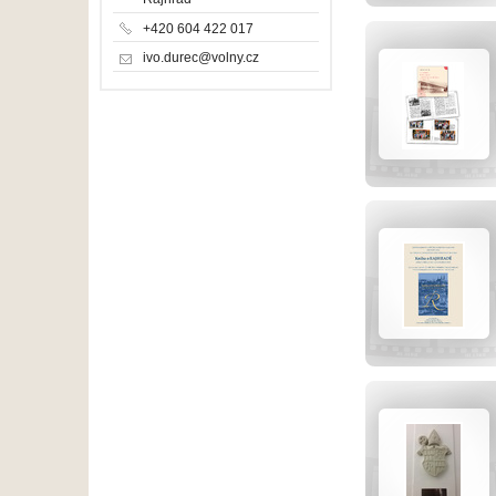
+420 604 422 017
ivo.durec@volny.cz