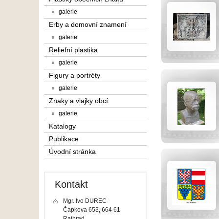
galerie
Erby a domovní znamení
galerie
Reliefní plastika
galerie
Figury a portréty
galerie
Znaky a vlajky obcí
galerie
Katalogy
Publikace
Úvodní stránka
Kontakt
Mgr. Ivo DUREC
Čapkova 653, 664 61
Rajhrad