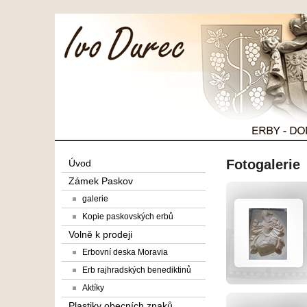
Fotogalerie
Úvod
Zámek Paskov
galerie
Kopie paskovských erbů
Volně k prodeji
Erbovní deska Moravia
Erb rajhradských benediktinů
Aktíky
Plastiky obecních znaků