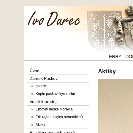
Aktíky
Úvod
Zámek Paskov
galerie
Kopie paskovských erbů
Volně k prodeji
Erbovní deska Moravia
Erb rajhradských benediktinů
Aktíky
Plastiky obecních znaků