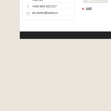
+420 604 422 017
zpět
ivo.durec@volny.cz